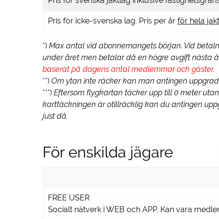
Pris för svenska jaktlag inklusive fastighetsgräns
Pris för icke-svenska lag. Pris per år
för hela jak
*)
Max antal vid abonnemangets början. Vid betaln
under året men betalar då en högre avgift nästa år
baserat på dagens antal medlemmar och gäster.
**)
Om ytan inte räcker kan man antingen uppgradera
***)
Eftersom flygkartan täcker upp till 0 meter ut
karttäckningen är otillräcklig kan du antingen up
just då.
För enskilda jägare
FREE USER
Socialt nätverk i WEB och APP. Kan vara medlem