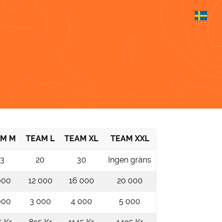
AM M
TEAM L
TEAM XL
TEAM XXL
13
20
30
Ingen gräns
000
12 000
16 000
20 000
000
3 000
4 000
5 000