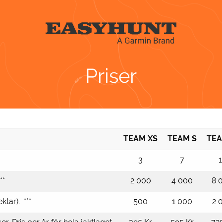
Priser
TEAM XS
TEAM S
TE
3
7
**
2 000
4 000
8 
ktar). ***
500
1 000
2 