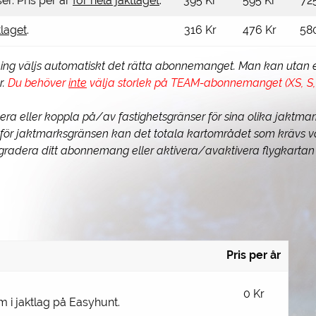
er. Pris per år
för hela jaktlaget
.
395 Kr
595 Kr
72
tlaget
.
316 Kr
476 Kr
58
ing väljs automatiskt det rätta abonnemanget. Man kan utan 
.
Du behöver
inte
välja storlek på TEAM-abonnemanget (XS, S, 
 eller koppla på/av fastighetsgränser för sina olika jaktmarke
anför jaktmarksgränsen kan det totala kartområdet som krävs v
pgradera ditt abonnemang eller aktivera/avaktivera flygkartan 
Pris per år
0 Kr
 i jaktlag på Easyhunt.