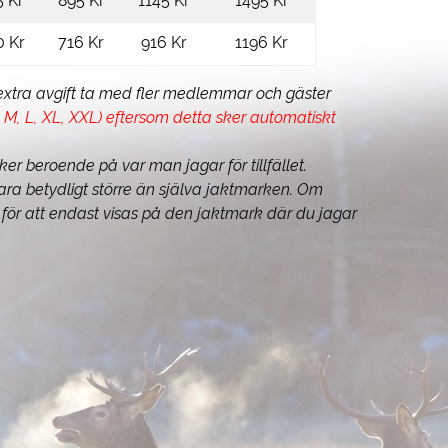
5 Kr
895 Kr
1145 Kr
1495 Kr
0 Kr
716 Kr
916 Kr
1196 Kr
extra avgift ta med fler medlemmar och gäster
M, L, XL, XXL) eftersom detta sker automatiskt
r beroende på var man jagar för tillfället.
ara betydligt större än själva jaktmarken. Om
för att endast visas på den jaktmark där du jagar